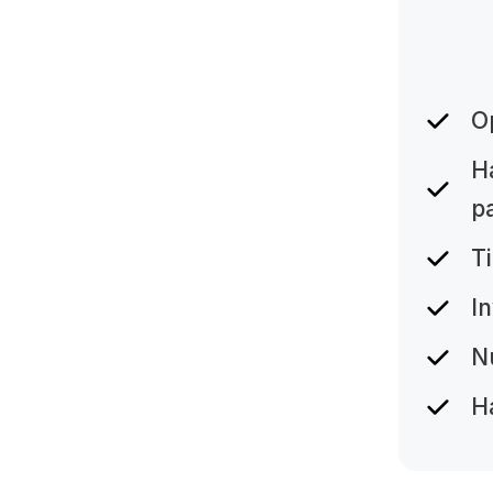
O
H
p
T
In
N
H