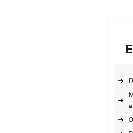
E
D
M
e
O