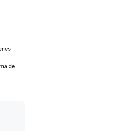
ienes
rma de