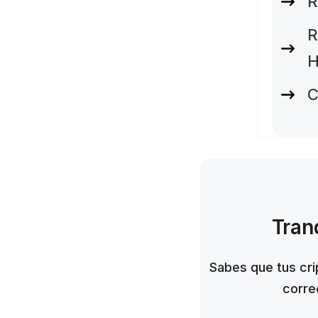
R
R
H
C
Tran
Sabes que tus cri
corre