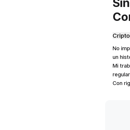
Sin
Con
Cripto
No impo
un hist
Mi tra
regular
Con ri