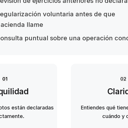
evisión de ejercicios anteriores no declar
egularización voluntaria antes de que
acienda llame
onsulta puntual sobre una operación con
01
02
quilidad
Clari
ptos están declaradas
Entiendes qué tien
ctamente.
cuándo y 