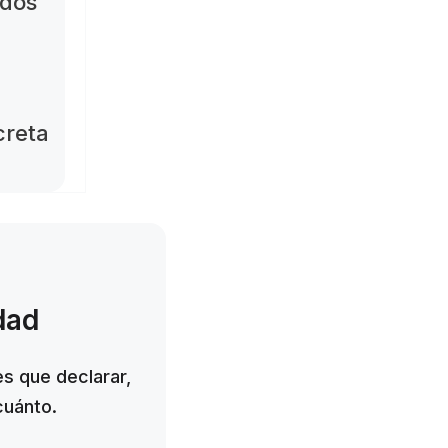
ados
creta
dad
es que declarar,
cuánto.